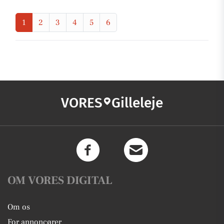
1
2
3
4
5
6
VORES
Gilleleje
OM VORES DIGITAL
Om os
For annoncører