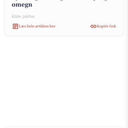
omegn
Kilde: JobNet
Læs hele artiklen her
Kopiér link