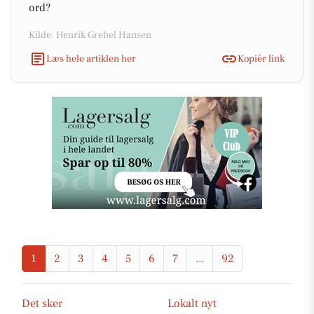
ord?
Kilde: Henrik Grebel Hansen
Læs hele artiklen her
Kopiér link
1
2
3
4
5
6
7
...
92
Det sker
Lokalt nyt