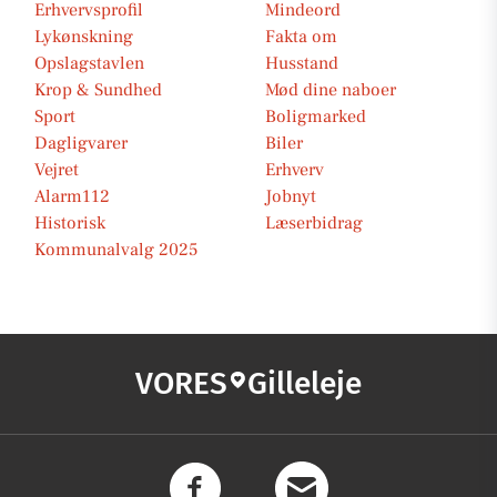
Erhvervsprofil
Mindeord
Lykønskning
Fakta om
Opslagstavlen
Husstand
Krop & Sundhed
Mød dine naboer
Sport
Boligmarked
Dagligvarer
Biler
Vejret
Erhverv
Alarm112
Jobnyt
Historisk
Læserbidrag
Kommunalvalg 2025
VORES
Gilleleje