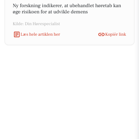
Ny forskning indikerer, at ubehandlet høretab kan
øge risikoen for at udvikle demens
Kilde: Din Hørespecialist
Læs hele artiklen her
Kopiér link