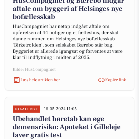
HusCompagniet og Bærebo indgår
aftale om byggeri af Helsinges nye
bofællesskab
HusCompagniet har netop indgået aftale om
opførelsen af 44 boliger og et fælleshus, der skal
danne rammen om Helsinges nye bofællesskab
‘Birketrolden’, som selskabet Bærebo står bag.
Byggeriet er allerede igangsat og forventes at være
klar til indflytning i midten af 2025.
Kilde: HusCompagniet
Læs hele artiklen her
Kopiér link
18-05-2024 11:05
LOKALT NYT
Ubehandlet høretab kan øge
demensrisiko: Apoteket i Gilleleje
laver gratis test