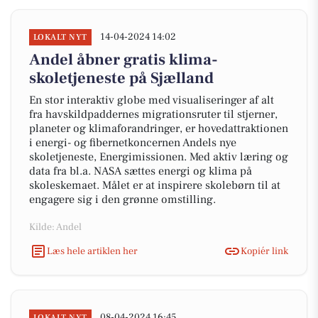
14-04-2024 14:02
LOKALT NYT
Andel åbner gratis klima-
skoletjeneste på Sjælland
En stor interaktiv globe med visualiseringer af alt
fra havskildpaddernes migrationsruter til stjerner,
planeter og klimaforandringer, er hovedattraktionen
i energi- og fibernetkoncernen Andels nye
skoletjeneste, Energimissionen. Med aktiv læring og
data fra bl.a. NASA sættes energi og klima på
skoleskemaet. Målet er at inspirere skolebørn til at
engagere sig i den grønne omstilling.
Kilde: Andel
Læs hele artiklen her
Kopiér link
08-04-2024 16:45
LOKALT NYT