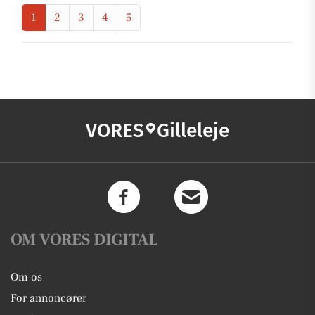
1
2
3
4
5
VORES
Gilleleje
OM VORES DIGITAL
Om os
For annoncører