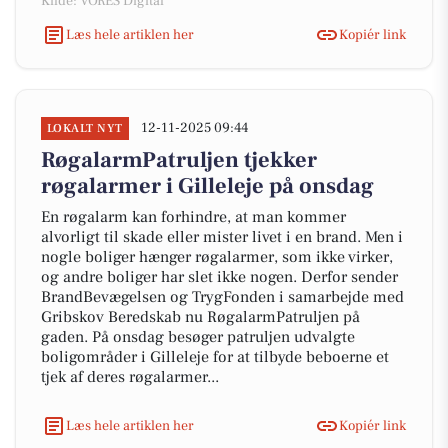
Kilde: VORES Digital
Læs hele artiklen her
Kopiér link
12-11-2025 09:44
LOKALT NYT
RøgalarmPatruljen tjekker
røgalarmer i Gilleleje på onsdag
En røgalarm kan forhindre, at man kommer
alvorligt til skade eller mister livet i en brand. Men i
nogle boliger hænger røgalarmer, som ikke virker,
og andre boliger har slet ikke nogen. Derfor sender
BrandBevægelsen og TrygFonden i samarbejde med
Gribskov Beredskab nu RøgalarmPatruljen på
gaden. På onsdag besøger patruljen udvalgte
boligområder i Gilleleje for at tilbyde beboerne et
tjek af deres røgalarmer...
Læs hele artiklen her
Kopiér link