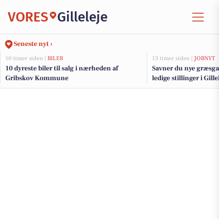
VORES
Gilleleje
Seneste nyt ›
10 timer siden |
BILER
13 timer siden |
JOBNYT
10 dyreste biler til salg i nærheden af
Savner du nye græsga
Gribskov Kommune
ledige stillinger i Gil