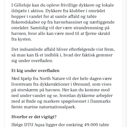
I Gilleleje kan du opleve frivillige dykkere og lokale
ildsjæle i aktion. Dykkere fra klubber i området
hopper i vandet for at samle affald og tabte
fiskeredskaber op fra havnebassinet og nærliggende
områder. Samtidig vil der være strandrensning på
havnen, hvor alle kan være med til at fjerne skrald
fra kysten.
Det indsamlede affald bliver efterfølgende vist frem,
så man kan få et indblik i, hvad der faktisk gemmer
sig under overfladen.
Et kig under overfladen
Med hjælp fra
North Nature
vil der hele dagen være
livestream fra dykkeraktioner i Øresund, som vises
på storskærm på havnen. Her kan du komme med
ned under vandet og se, hvordan dykkerne arbejder
med at finde og markere spøgelsesnet i Danmarks
første marine naturnationalpark.
Hvorfor er det vigtigt?
Ifølge DTU Aqua ligger der omkring
49.000 tabte