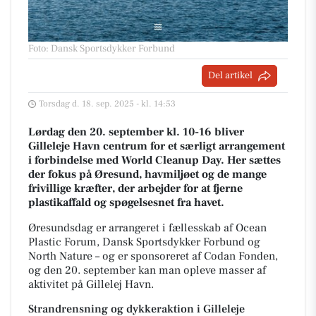
Foto: Dansk Sportsdykker Forbund
Del artikel
Torsdag d. 18. sep. 2025 - kl. 14:53
Lørdag den 20. september kl. 10-16
bliver
Gilleleje Havn centrum for et særligt arrangement
i forbindelse med
World Cleanup Day
. Her sættes
der fokus på Øresund, havmiljøet og de mange
frivillige kræfter, der arbejder for at fjerne
plastikaffald og spøgelsesnet fra havet.
Øresundsdag er arrangeret i fællesskab af
Ocean
Plastic Forum, Dansk Sportsdykker Forbund og
North Nature
– og er sponsoreret af
Codan Fonden,
og den 20. september kan man opleve masser af
aktivitet på Gillelej Havn.
Strandrensning og dykkeraktion i Gilleleje