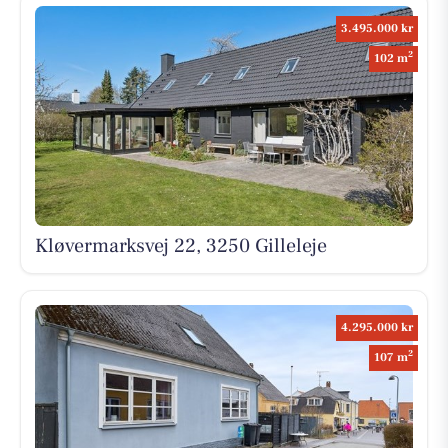
3.495.000 kr
2
102 m
Kløvermarksvej 22, 3250 Gilleleje
4.295.000 kr
2
107 m