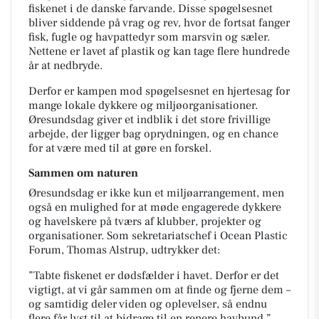
fiskenet
i de danske farvande. Disse spøgelsesnet
bliver siddende på vrag og rev, hvor de fortsat fanger
fisk, fugle og havpattedyr som marsvin og sæler.
Nettene er lavet af plastik og kan tage flere hundrede
år at nedbryde.
Derfor er kampen mod spøgelsesnet en hjertesag for
mange lokale dykkere og miljøorganisationer.
Øresundsdag giver et indblik i det store frivillige
arbejde, der ligger bag oprydningen, og en chance
for at være med til at gøre en forskel.
Sammen om naturen
Øresundsdag er ikke kun et miljøarrangement, men
også en mulighed for at møde engagerede dykkere
og havelskere på tværs af klubber, projekter og
organisationer. Som sekretariatschef i Ocean Plastic
Forum, Thomas Alstrup, udtrykker det:
”Tabte fiskenet er dødsfælder i havet. Derfor er det
vigtigt, at vi går sammen om at finde og fjerne dem –
og samtidig deler viden og oplevelser, så endnu
flere får lyst til at bidrage til en renere havbund.”