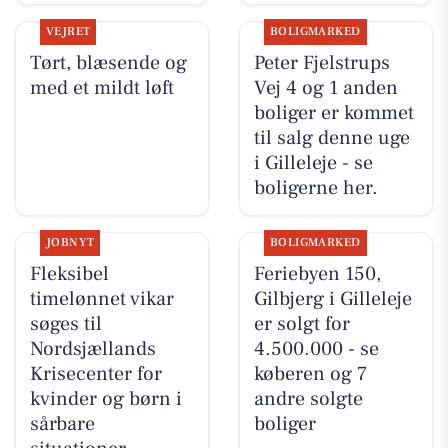
VEJRET
BOLIGMARKED
Tørt, blæsende og
Peter Fjelstrups
med et mildt løft
Vej 4 og 1 anden
boliger er kommet
til salg denne uge
i Gilleleje - se
boligerne her.
JOBNYT
BOLIGMARKED
Fleksibel
Feriebyen 150,
timelønnet vikar
Gilbjerg i Gilleleje
søges til
er solgt for
Nordsjællands
4.500.000 - se
Krisecenter for
køberen og 7
kvinder og børn i
andre solgte
sårbare
boliger