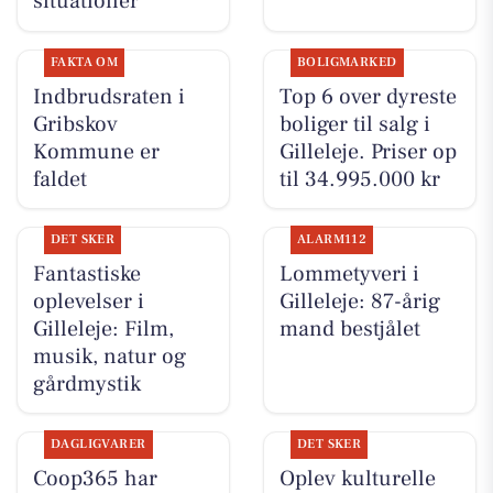
situationer
FAKTA OM
BOLIGMARKED
Indbrudsraten i
Top 6 over dyreste
Gribskov
boliger til salg i
Kommune er
Gilleleje. Priser op
faldet
til 34.995.000 kr
DET SKER
ALARM112
Fantastiske
Lommetyveri i
oplevelser i
Gilleleje: 87-årig
Gilleleje: Film,
mand bestjålet
musik, natur og
gårdmystik
DAGLIGVARER
DET SKER
Coop365 har
Oplev kulturelle