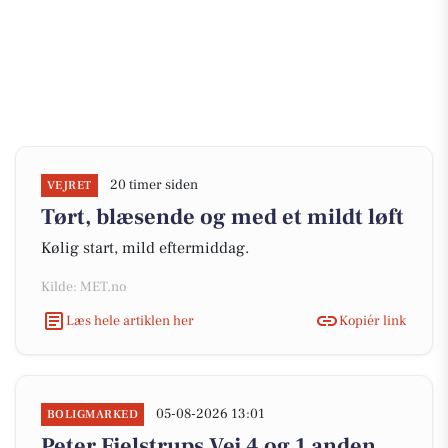
20 timer siden
VEJRET
Tørt, blæsende og med et mildt løft
Kølig start, mild eftermiddag.
Kilde: MET.no
Læs hele artiklen her
Kopiér link
05-08-2026 13:01
BOLIGMARKED
Peter Fjelstrups Vej 4 og 1 anden