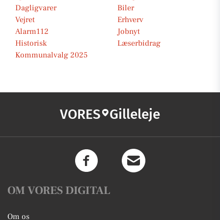
Dagligvarer
Biler
Vejret
Erhverv
Alarm112
Jobnyt
Historisk
Læserbidrag
Kommunalvalg 2025
VORES
Gilleleje
OM VORES DIGITAL
Om os