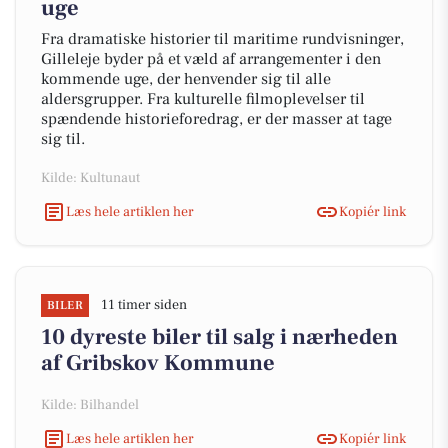
uge
Fra dramatiske historier til maritime rundvisninger,
Gilleleje byder på et væld af arrangementer i den
kommende uge, der henvender sig til alle
aldersgrupper. Fra kulturelle filmoplevelser til
spændende historieforedrag, er der masser at tage
sig til.
Kilde: Kultunaut
Læs hele artiklen her
Kopiér link
11 timer siden
BILER
10 dyreste biler til salg i nærheden
af Gribskov Kommune
Kilde: Bilhandel
Læs hele artiklen her
Kopiér link