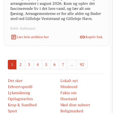
arrangementer i august 2026. Kom og oplev det
fascinerende liv i det lave vand, og lær alt om
fjæsing. Arrangementerne er for alle aldre og finder
sted ved Gilleleje Veststrand og Gilleleje Havn.
Kilde: Kultunaut
Læs hele artiklen her
Kopiér link
1
2
3
4
5
6
7
...
92
Det sker
Lokalt nyt
Erhvervsprofil
Mindeord
Lykønskning
Fakta om
Opslagstavlen
Husstand
Krop & Sundhed
Mød dine naboer
Sport
Boligmarked