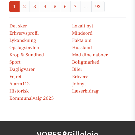
1
2
3
4
5
6
7
...
92
Det sker
Lokalt nyt
Erhvervsprofil
Mindeord
Lykønskning
Fakta om
Opslagstavlen
Husstand
Krop & Sundhed
Mød dine naboer
Sport
Boligmarked
Dagligvarer
Biler
Vejret
Erhverv
Alarm112
Jobnyt
Historisk
Læserbidrag
Kommunalvalg 2025
VORES
Gilleleje