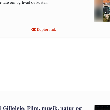
er tale om og hvad de koster.
Kopiér link
i Gilleleje: Film, musik, natur og