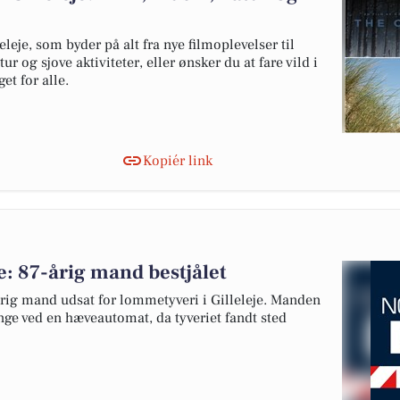
eje, som byder på alt fra nye filmoplevelser til
ur og sjove aktiviteter, eller ønsker du at fare vild i
et for alle.
Kopiér link
e: 87-årig mand bestjålet
ig mand udsat for lommetyveri i Gilleleje. Manden
nge ved en hæveautomat, da tyveriet fandt sted