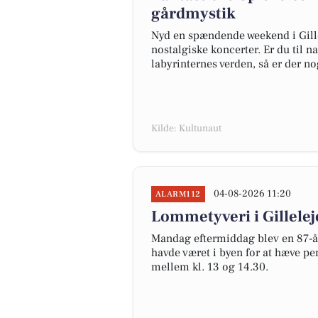
gårdmystik
Nyd en spændende weekend i Gillel
nostalgiske koncerter. Er du til nat
labyrinternes verden, så er der nog
Kilde: Kultunaut
04-08-2026 11:20
ALARM112
Lommetyveri i Gillelej
Mandag eftermiddag blev en 87-år
havde været i byen for at hæve pe
mellem kl. 13 og 14.30.