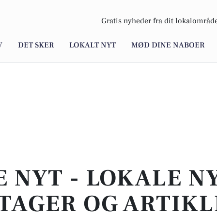
Gratis nyheder fra
dit
lokalområde
V
DET SKER
LOKALT NYT
MØD DINE NABOER
E NYT - LOKALE N
TAGER OG ARTIKL