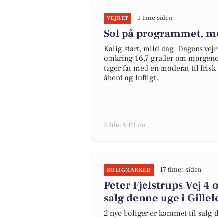
1 time siden
VEJRET
Sol på programmet, me
Kølig start, mild dag. Dagens vejr
omkring 16,7 grader om morgenen
tager fat med en moderat til frisk 
åbent og luftigt.
Kilde: MET.no
17 timer siden
BOLIGMARKED
Peter Fjelstrups Vej 4 
salg denne uge i Gillel
2 nye boliger er kommet til salg d