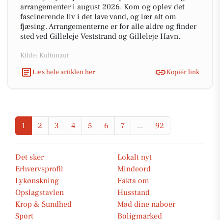
arrangementer i august 2026. Kom og oplev det
fascinerende liv i det lave vand, og lær alt om
fjæsing. Arrangementerne er for alle aldre og finder
sted ved Gilleleje Veststrand og Gilleleje Havn.
Kilde: Kultunaut
Læs hele artiklen her
Kopiér link
1
2
3
4
5
6
7
...
92
Det sker
Lokalt nyt
Erhvervsprofil
Mindeord
Lykønskning
Fakta om
Opslagstavlen
Husstand
Krop & Sundhed
Mød dine naboer
Sport
Boligmarked