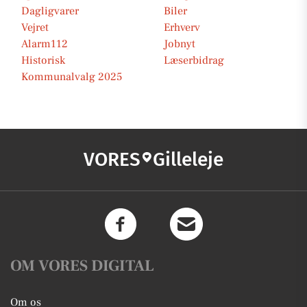
Dagligvarer
Biler
Vejret
Erhverv
Alarm112
Jobnyt
Historisk
Læserbidrag
Kommunalvalg 2025
VORES
Gilleleje
OM VORES DIGITAL
Om os