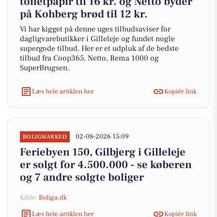
toiletpapir til 16 kr. og Netto byder
på Kohberg brød til 12 kr.
Vi har kigget på denne uges tilbudsaviser for
dagligvarebutikker i Gilleleje og fundet nogle
supergode tilbud. Her er et udpluk af de bedste
tilbud fra Coop365, Netto, Rema 1000 og
SuperBrugsen.
Læs hele artiklen her
Kopiér link
02-08-2026 15:09
BOLIGMARKED
Feriebyen 150, Gilbjerg i Gilleleje
er solgt for 4.500.000 - se køberen
og 7 andre solgte boliger
Kilde:
Boliga.dk
Læs hele artiklen her
Kopiér link