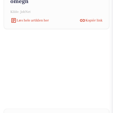
omegn
Kilde: JobNet
Læs hele artiklen her
Kopiér link