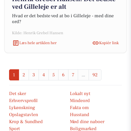
ved Gilleleje er alt
Hvad er det bedste ved at bo i Gilleleje - med dine
ord?
Kilde: Henrik Grebel Hansen
Læs hele artiklen her
Kopiér link
1
2
3
4
5
6
7
...
92
Det sker
Lokalt nyt
Erhvervsprofil
Mindeord
Lykønskning
Fakta om
Opslagstavlen
Husstand
Krop & Sundhed
Mød dine naboer
Sport
Boligmarked