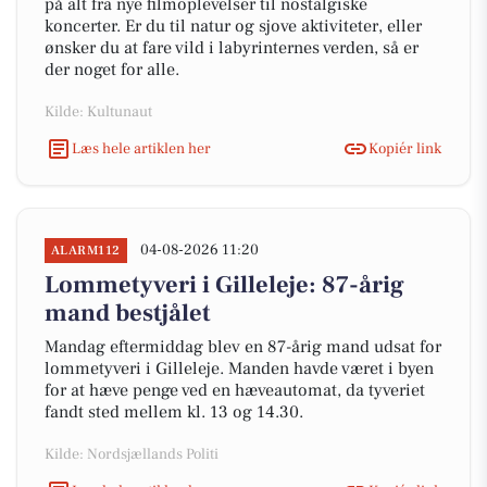
på alt fra nye filmoplevelser til nostalgiske
koncerter. Er du til natur og sjove aktiviteter, eller
ønsker du at fare vild i labyrinternes verden, så er
der noget for alle.
Kilde: Kultunaut
Læs hele artiklen her
Kopiér link
04-08-2026 11:20
ALARM112
Lommetyveri i Gilleleje: 87-årig
mand bestjålet
Mandag eftermiddag blev en 87-årig mand udsat for
lommetyveri i Gilleleje. Manden havde været i byen
for at hæve penge ved en hæveautomat, da tyveriet
fandt sted mellem kl. 13 og 14.30.
Kilde: Nordsjællands Politi