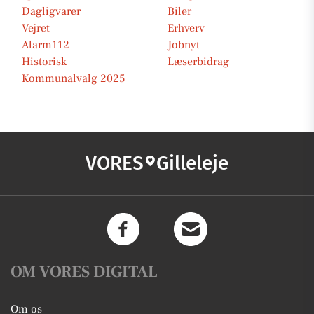
Dagligvarer
Biler
Vejret
Erhverv
Alarm112
Jobnyt
Historisk
Læserbidrag
Kommunalvalg 2025
VORES
Gilleleje
OM VORES DIGITAL
Om os