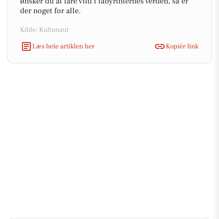
ønsker du at fare vild i labyrinternes verden, så er
der noget for alle.
Kilde: Kultunaut
Læs hele artiklen her
Kopiér link