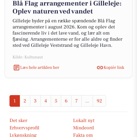
Blå Flag arrangementer i Gilleleje:
Oplev naturen ved vandet
Gilleleje byder på en række spændende Blå Flag
arrangementer i august 2026. Kom og oplev det
fascinerende liv i det lave vand, og lær alt om
fjæsing. Arrangementerne er for alle aldre og finder
sted ved Gilleleje Veststrand og Gilleleje Havn.
Kilde: Kultunaut
Læs hele artiklen her
Kopiér link
1
2
3
4
5
6
7
...
92
Det sker
Lokalt nyt
Erhvervsprofil
Mindeord
Lykønskning
Fakta om