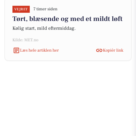
7 timer siden
VEJRET
Tørt, blæsende og med et mildt løft
Kølig start, mild eftermiddag.
Kilde: MET.no
Læs hele artiklen her
Kopiér link