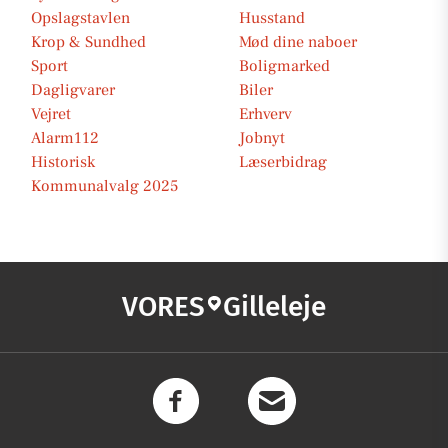
Opslagstavlen
Husstand
Krop & Sundhed
Mød dine naboer
Sport
Boligmarked
Dagligvarer
Biler
Vejret
Erhverv
Alarm112
Jobnyt
Historisk
Læserbidrag
Kommunalvalg 2025
VORES
Gilleleje