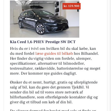
kr. 159.900
Kia Ceed 1,6 PHEV Prestige SW DCT
Hvis du er i tvivl om hvilken bil du skal købe, kan
du med fordel
læse guides til bilkøb
hos Bilhandel.
Her finder du vigtig viden om fordele, ulemper,
specifikationer, alternativer til bilmodeller,
testresultater, rækkevidde, batteristørrelse og meget
mere. Der kommer nye guides dagligt.
Ønsker du et nemt, hurtigt, gratis og uforpligtende
salg af bil, kan du gøre det gennem TjekBil. Vi
sender din bil ud til vores store netværk af
bilforhandlere, som efterfølgende kontakter dig og
giver dig et tilbud om køb af din bil.
Du slipper dermed for bøvlet med selv at finde en