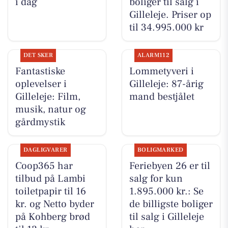
i dag
boliger til salg i
Gilleleje. Priser op
til 34.995.000 kr
DET SKER
ALARM112
Fantastiske
Lommetyveri i
oplevelser i
Gilleleje: 87-årig
Gilleleje: Film,
mand bestjålet
musik, natur og
gårdmystik
DAGLIGVARER
BOLIGMARKED
Coop365 har
Feriebyen 26 er til
tilbud på Lambi
salg for kun
toiletpapir til 16
1.895.000 kr.: Se
kr. og Netto byder
de billigste boliger
på Kohberg brød
til salg i Gilleleje