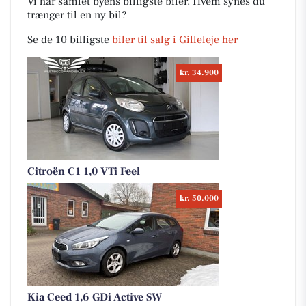
Vi har samlet byens billigste biler. Hvem synes du
trænger til en ny bil?
Se de 10 billigste
biler til salg i Gilleleje her
kr. 34.900
Citroën C1 1,0 VTi Feel
kr. 50.000
Kia Ceed 1,6 GDi Active SW