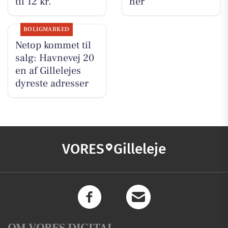
til 12 kr.
her
BOLIGMARKED
Netop kommet til
salg: Havnevej 20
en af Gillelejes
dyreste adresser
VORES
Gilleleje
OM VORES DIGITAL