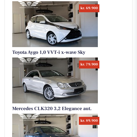
kr. 69.900
Toyota Aygo 1,0 VVT-i x-wave Sky
kr. 79.900
Mercedes CLK320 3,2 Elegance aut.
kr. 89.900