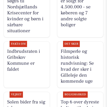
søges til
er solgt for
Nordsjællands
4.500.000 - se
Krisecenter for
køberen og 7
kvinder og børn i
andre solgte
sårbare
boliger
situationer
FAKTA OM
DET SKER
Indbrudsraten i
Filmperle og
Gribskov
historisk
Kommune er
rundvisning: Se
faldet
hvad der sker i
Gilleleje den
kommende uge
VEJRET
BOLIGMARKED
Solen bider fra sig
Top 6 over dyreste