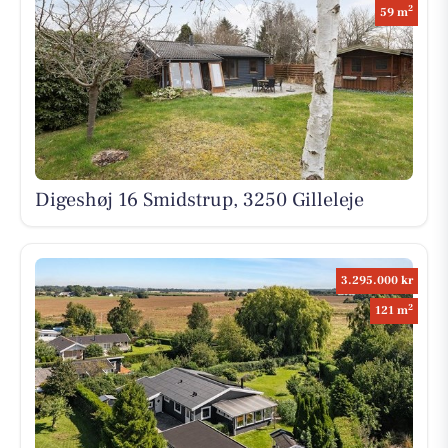
2
59 m
Digeshøj 16 Smidstrup, 3250 Gilleleje
3.295.000 kr
2
121 m