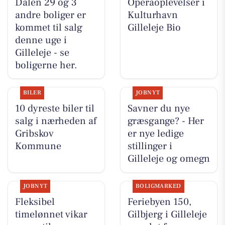
Dalen 29 og 3
Operaoplevelser i
andre boliger er
Kulturhavn
kommet til salg
Gilleleje Bio
denne uge i
Gilleleje - se
boligerne her.
BILER
JOBNYT
10 dyreste biler til
Savner du nye
salg i nærheden af
græsgange? - Her
Gribskov
er nye ledige
Kommune
stillinger i
Gilleleje og omegn
JOBNYT
BOLIGMARKED
Fleksibel
Feriebyen 150,
timelønnet vikar
Gilbjerg i Gilleleje