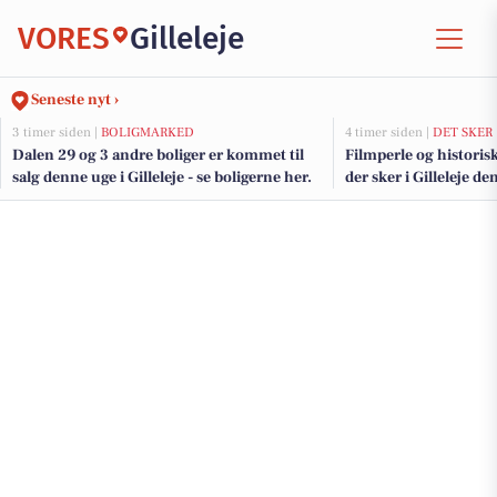
VORES
Gilleleje
Seneste nyt ›
3 timer siden |
BOLIGMARKED
4 timer siden |
DET SKER
Dalen 29 og 3 andre boliger er kommet til
Filmperle og historis
salg denne uge i Gilleleje - se boligerne her.
der sker i Gilleleje 