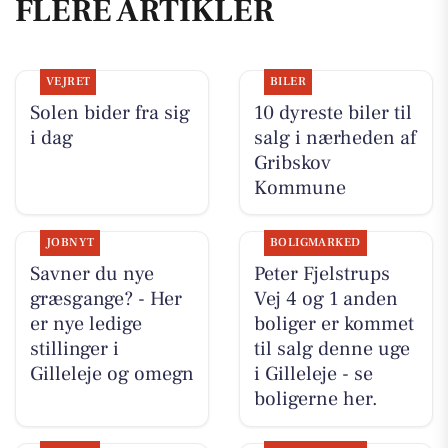
FLERE ARTIKLER
VEJRET
BILER
Solen bider fra sig
10 dyreste biler til
i dag
salg i nærheden af
Gribskov
Kommune
JOBNYT
BOLIGMARKED
Savner du nye
Peter Fjelstrups
græsgange? - Her
Vej 4 og 1 anden
er nye ledige
boliger er kommet
stillinger i
til salg denne uge
Gilleleje og omegn
i Gilleleje - se
boligerne her.