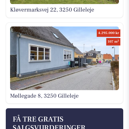
Kløvermarksvej 22, 3250 Gilleleje
4.295.000 kr
2
107 m
Møllegade 8, 3250 Gilleleje
FÅ TRE GRATIS
SALGSVURDERINGER