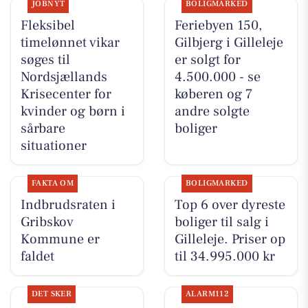
JOBNYT
BOLIGMARKED
Fleksibel
Feriebyen 150,
timelønnet vikar
Gilbjerg i Gilleleje
søges til
er solgt for
Nordsjællands
4.500.000 - se
Krisecenter for
køberen og 7
kvinder og børn i
andre solgte
sårbare
boliger
situationer
FAKTA OM
BOLIGMARKED
Indbrudsraten i
Top 6 over dyreste
Gribskov
boliger til salg i
Kommune er
Gilleleje. Priser op
faldet
til 34.995.000 kr
DET SKER
ALARM112