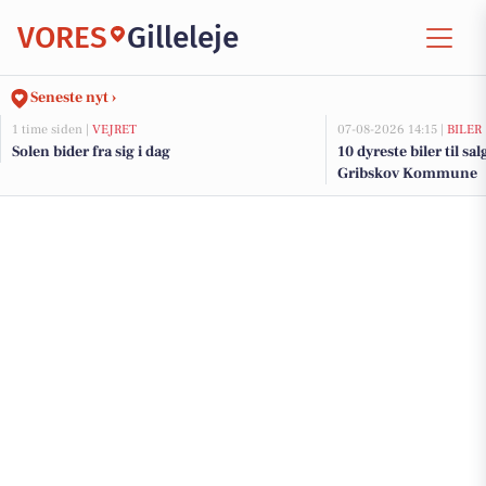
VORES
Gilleleje
Seneste nyt ›
1 time siden |
VEJRET
07-08-2026 14:15 |
BILER
Solen bider fra sig i dag
10 dyreste biler til sa
Gribskov Kommune