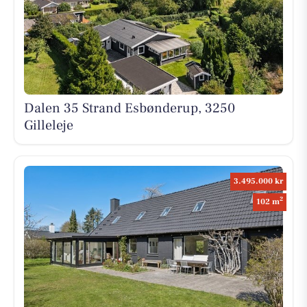
Dalen 35 Strand Esbønderup, 3250
Gilleleje
3.495.000 kr
2
102 m