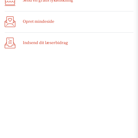
Send en gratis lykønskning
Opret mindeside
Indsend dit læserbidrag