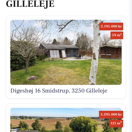
GILLELEJE
2.195.000 kr
2
59 m
Digeshøj 16 Smidstrup, 3250 Gilleleje
3.295.000 kr
2
121 m