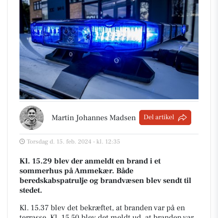
Martin Johannes Madsen
Del artikel
Torsdag d. 15. feb. 2024 - kl. 12:35
Kl. 15.29 blev der anmeldt en brand i et
sommerhus på Ammekær. Både
beredskabspatrulje og brandvæsen blev sendt til
stedet.
Kl. 15.37 blev det bekræftet, at branden var på en
terrasse. Kl. 15.50 blev det meldt ud, at branden var