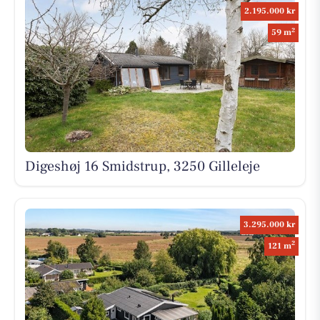
2.195.000 kr
2
59 m
Digeshøj 16 Smidstrup, 3250 Gilleleje
3.295.000 kr
2
121 m