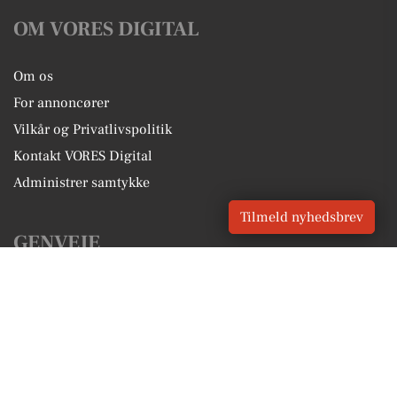
OM VORES DIGITAL
Om os
For annoncører
Vilkår og Privatlivspolitik
Kontakt VORES Digital
Administrer samtykke
Tilmeld nyhedsbrev
GENVEJE
Seneste nyt fra Gilleleje
Vores lokale erhverv
Kalenderen for Gilleleje
Fakta om Gilleleje
Erhvervsartikler