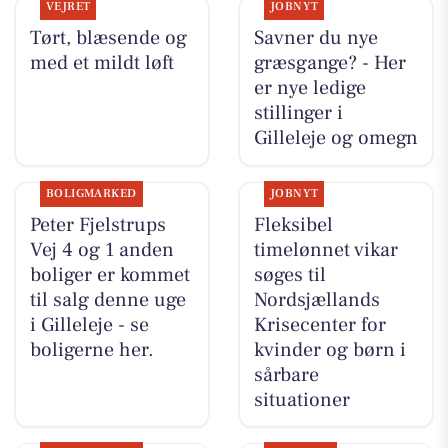
VEJRET
JOBNYT
Tørt, blæsende og
Savner du nye
med et mildt løft
græsgange? - Her
er nye ledige
stillinger i
Gilleleje og omegn
BOLIGMARKED
JOBNYT
Peter Fjelstrups
Fleksibel
Vej 4 og 1 anden
timelønnet vikar
boliger er kommet
søges til
til salg denne uge
Nordsjællands
i Gilleleje - se
Krisecenter for
boligerne her.
kvinder og børn i
sårbare
situationer