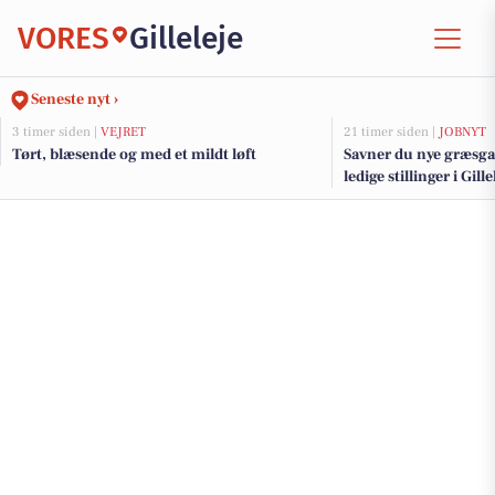
VORES
Gilleleje
Seneste nyt ›
3 timer siden |
VEJRET
21 timer siden |
JOBNYT
Tørt, blæsende og med et mildt løft
Savner du nye græsga
ledige stillinger i Gil