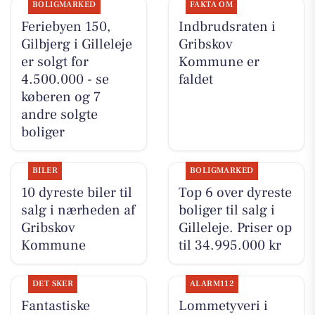
BOLIGMARKED
FAKTA OM
Feriebyen 150,
Indbrudsraten i
Gilbjerg i Gilleleje
Gribskov
er solgt for
Kommune er
4.500.000 - se
faldet
køberen og 7
andre solgte
boliger
BILER
BOLIGMARKED
10 dyreste biler til
Top 6 over dyreste
salg i nærheden af
boliger til salg i
Gribskov
Gilleleje. Priser op
Kommune
til 34.995.000 kr
DET SKER
ALARM112
Fantastiske
Lommetyveri i