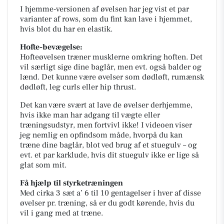
I hjemme-versionen af øvelsen har jeg vist et par
varianter af rows, som du fint kan lave i hjemmet,
hvis blot du har en elastik.
Hofte-bevægelse:
Hofteøvelsen træner musklerne omkring hoften. Det
vil særligt sige dine baglår, men evt. også balder og
lænd. Det kunne være øvelser som dødløft, rumænsk
dødløft, leg curls eller hip thrust.
Det kan være svært at lave de øvelser derhjemme,
hvis ikke man har adgang til vægte eller
træningsudstyr, men fortvivl ikke! I videoen viser
jeg nemlig en opfindsom måde, hvorpå du kan
træne dine baglår, blot ved brug af et stuegulv – og
evt. et par karklude, hvis dit stuegulv ikke er lige så
glat som mit.
Få hjælp til styrketræningen
Med cirka 3 sæt a’ 6 til 10 gentagelser i hver af disse
øvelser pr. træning, så er du godt kørende, hvis du
vil i gang med at træne.