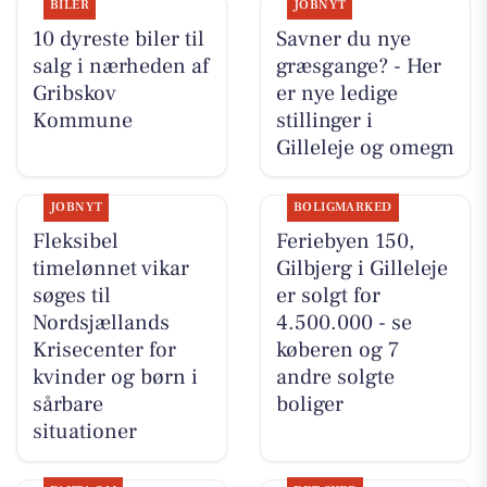
BILER
JOBNYT
10 dyreste biler til
Savner du nye
salg i nærheden af
græsgange? - Her
Gribskov
er nye ledige
Kommune
stillinger i
Gilleleje og omegn
JOBNYT
BOLIGMARKED
Fleksibel
Feriebyen 150,
timelønnet vikar
Gilbjerg i Gilleleje
søges til
er solgt for
Nordsjællands
4.500.000 - se
Krisecenter for
køberen og 7
kvinder og børn i
andre solgte
sårbare
boliger
situationer