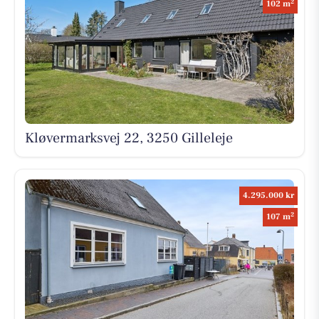
2
102 m
Kløvermarksvej 22, 3250 Gilleleje
4.295.000 kr
2
107 m