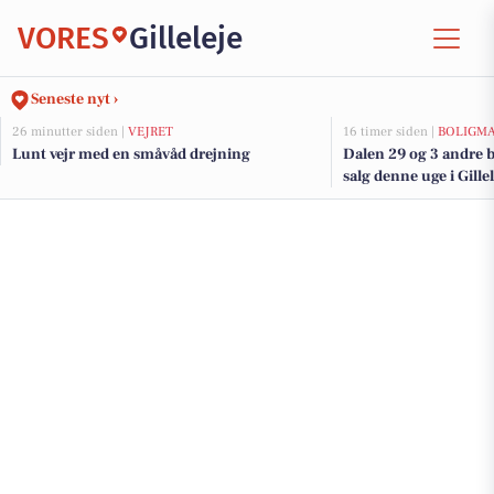
VORES
Gilleleje
Seneste nyt ›
26 minutter siden |
VEJRET
16 timer siden |
BOLIGM
Lunt vejr med en småvåd drejning
Dalen 29 og 3 andre b
salg denne uge i Gillel