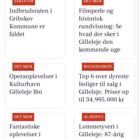
FAKTA OM
DET SKER
Indbrudsraten i
Filmperle og
Gribskov
historisk
Kommune er
rundvisning: Se
faldet
hvad der sker i
Gilleleje den
kommende uge
DET SKER
BOLIGMARKED
Operaoplevelser i
Top 6 over dyreste
Kulturhavn
boliger til salg i
Gilleleje Bio
Gilleleje. Priser op
til 34.995.000 kr
DET SKER
ALARM112
Fantastiske
Lommetyveri i
oplevelser i
Gilleleje: 87-årig