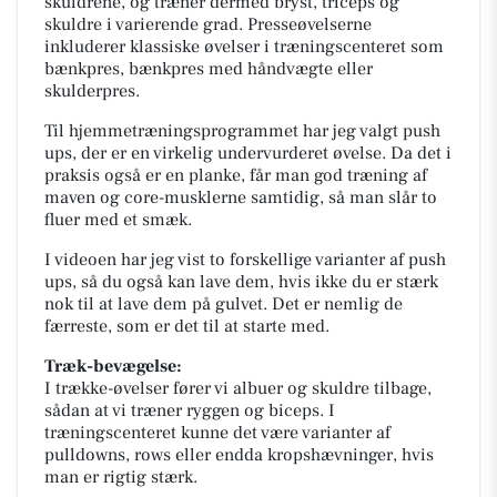
skuldrene, og træner dermed bryst, triceps og
skuldre i varierende grad. Presseøvelserne
inkluderer klassiske øvelser i træningscenteret som
bænkpres, bænkpres med håndvægte eller
skulderpres.
Til hjemmetræningsprogrammet har jeg valgt push
ups, der er en virkelig undervurderet øvelse. Da det i
praksis også er en planke, får man god træning af
maven og core-musklerne samtidig, så man slår to
fluer med et smæk.
I videoen har jeg vist to forskellige varianter af push
ups, så du også kan lave dem, hvis ikke du er stærk
nok til at lave dem på gulvet. Det er nemlig de
færreste, som er det til at starte med.
Træk-bevægelse:
I trække-øvelser fører vi albuer og skuldre tilbage,
sådan at vi træner ryggen og biceps. I
træningscenteret kunne det være varianter af
pulldowns, rows eller endda kropshævninger, hvis
man er rigtig stærk.