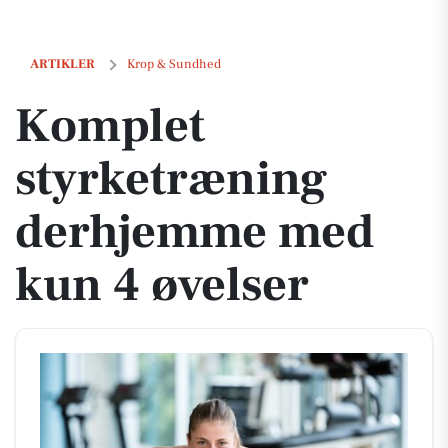
Komplet styrketræning derhjemme med kun 4 øvelser
ARTIKLER
Krop & Sundhed
Komplet
styrketræning
derhjemme med
kun 4 øvelser