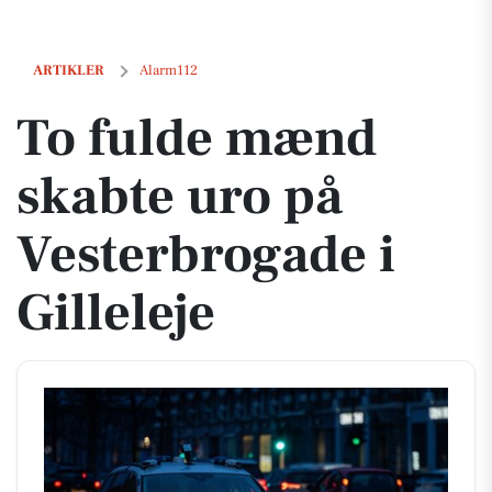
To fulde mænd skabte uro på Vesterbrogade i Gilleleje
ARTIKLER
Alarm112
To fulde mænd
skabte uro på
Vesterbrogade i
Gilleleje