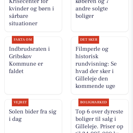
Krisecenter for
køberen og 7
kvinder og børn i
andre solgte
sårbare
boliger
situationer
FAKTA OM
DET SKER
Indbrudsraten i
Filmperle og
Gribskov
historisk
Kommune er
rundvisning: Se
faldet
hvad der sker i
Gilleleje den
kommende uge
VEJRET
BOLIGMARKED
Solen bider fra sig
Top 6 over dyreste
i dag
boliger til salg i
Gilleleje. Priser op