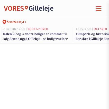
VORES
Gilleleje
Seneste nyt ›
51 minutter siden |
BOLIGMARKED
1 time siden |
DET SKER
Dalen 29 og 3 andre boliger er kommet til
Filmperle og historis
salg denne uge i Gilleleje - se boligerne her.
der sker i Gilleleje 