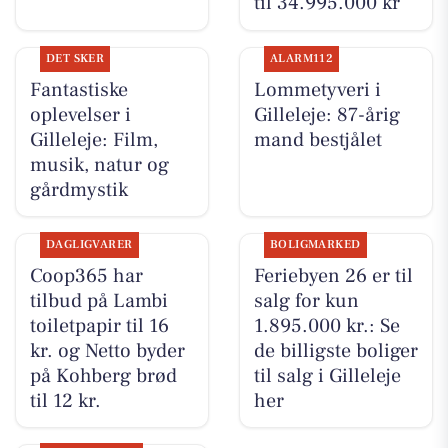
til 34.995.000 kr
DET SKER
ALARM112
Fantastiske
Lommetyveri i
oplevelser i
Gilleleje: 87-årig
Gilleleje: Film,
mand bestjålet
musik, natur og
gårdmystik
DAGLIGVARER
BOLIGMARKED
Coop365 har
Feriebyen 26 er til
tilbud på Lambi
salg for kun
toiletpapir til 16
1.895.000 kr.: Se
kr. og Netto byder
de billigste boliger
på Kohberg brød
til salg i Gilleleje
til 12 kr.
her