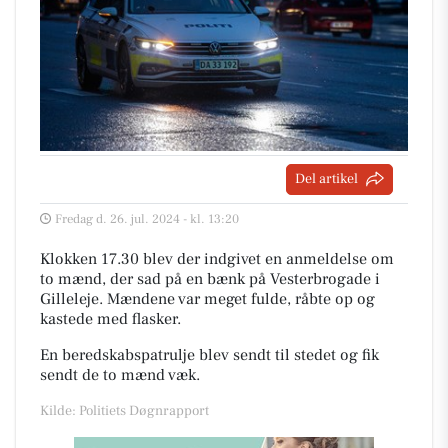
Del artikel
Fredag d. 26. jul. 2024 - kl. 13:20
Klokken 17.30 blev der indgivet en anmeldelse om
to mænd, der sad på en bænk på Vesterbrogade i
Gilleleje. Mændene var meget fulde, råbte op og
kastede med flasker.
En beredskabspatrulje blev sendt til stedet og fik
sendt de to mænd væk.
Kilde: Politiets Døgnrapport