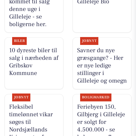
kommet til salg
Gilleleje Bio
denne uge i
Gilleleje - se
boligerne her.
BILER
JOBNYT
10 dyreste biler til
Savner du nye
salg i nærheden af
græsgange? - Her
Gribskov
er nye ledige
Kommune
stillinger i
Gilleleje og omegn
JOBNYT
BOLIGMARKED
Fleksibel
Feriebyen 150,
timelønnet vikar
Gilbjerg i Gilleleje
søges til
er solgt for
Nordsjællands
4.500.000 - se