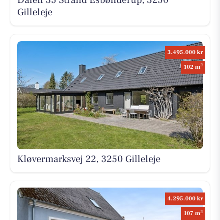
Dalen 35 Strand Esbønderup, 3250
Gilleleje
3.495.000 kr
2
102 m
Kløvermarksvej 22, 3250 Gilleleje
4.295.000 kr
2
107 m