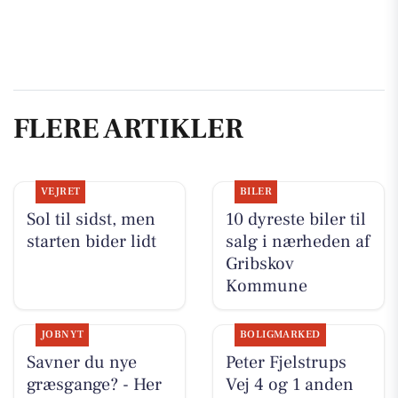
FLERE ARTIKLER
VEJRET
BILER
Sol til sidst, men
10 dyreste biler til
starten bider lidt
salg i nærheden af
Gribskov
Kommune
JOBNYT
BOLIGMARKED
Savner du nye
Peter Fjelstrups
græsgange? - Her
Vej 4 og 1 anden