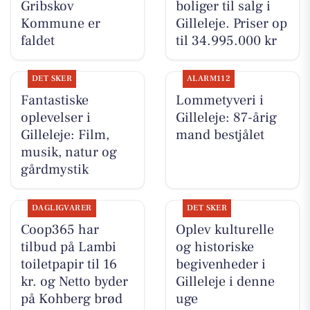
Gribskov
boliger til salg i
Kommune er
Gilleleje. Priser op
faldet
til 34.995.000 kr
DET SKER
ALARM112
Fantastiske
Lommetyveri i
oplevelser i
Gilleleje: 87-årig
Gilleleje: Film,
mand bestjålet
musik, natur og
gårdmystik
DAGLIGVARER
DET SKER
Coop365 har
Oplev kulturelle
tilbud på Lambi
og historiske
toiletpapir til 16
begivenheder i
kr. og Netto byder
Gilleleje i denne
på Kohberg brød
uge