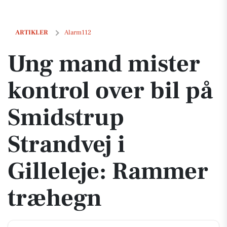
Ung mand mister kontrol over bil på Smidstrup Strandvej i Gillelej
ARTIKLER
Alarm112
Ung mand mister
kontrol over bil på
Smidstrup
Strandvej i
Gilleleje: Rammer
træhegn