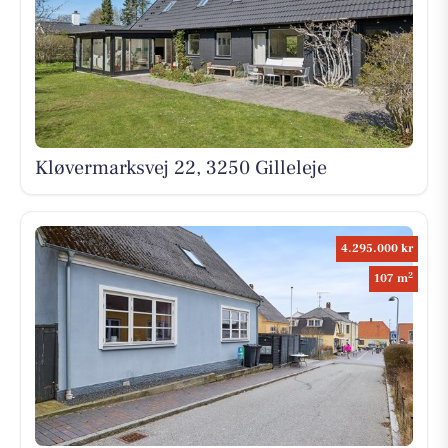
Kløvermarksvej 22, 3250 Gilleleje
4.295.000 kr
2
107 m