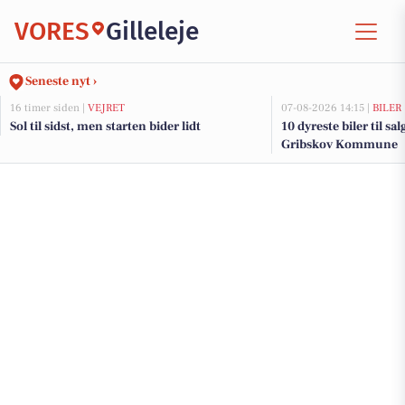
VORES
Gilleleje
Seneste nyt ›
16 timer siden |
VEJRET
07-08-2026 14:15 |
BILER
Sol til sidst, men starten bider lidt
10 dyreste biler til sa
Gribskov Kommune