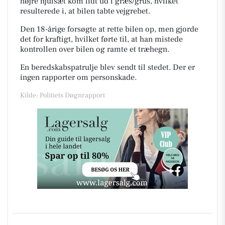
højre hjulsæt kom lidt ud i græs/grus, hvilket
resulterede i, at bilen tabte vejgrebet.
Den 18-årige forsøgte at rette bilen op, men gjorde
det for kraftigt, hvilket førte til, at han mistede
kontrollen over bilen og ramte et træhegn.
En beredskabspatrulje blev sendt til stedet. Der er
ingen rapporter om personskade.
Kilde: Politiets Døgnrapport