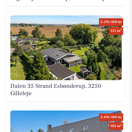
3.295.000 kr
2
121 m
Dalen 35 Strand Esbønderup, 3250
Gilleleje
3.495.000 kr
2
102 m