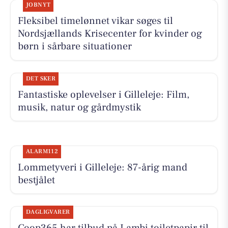
JOBNYT
Fleksibel timelønnet vikar søges til
Nordsjællands Krisecenter for kvinder og
børn i sårbare situationer
DET SKER
Fantastiske oplevelser i Gilleleje: Film,
musik, natur og gårdmystik
ALARM112
Lommetyveri i Gilleleje: 87-årig mand
bestjålet
DAGLIGVARER
Coop365 har tilbud på Lambi toiletpapir til