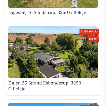
Digeshøj 16 Smidstrup, 3250 Gilleleje
3.295.000 kr
2
121 m
Dalen 35 Strand Esbønderup, 3250
Gilleleje