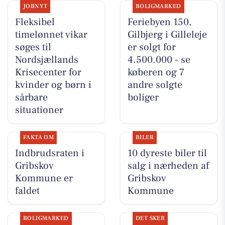
JOBNYT
BOLIGMARKED
Fleksibel
Feriebyen 150,
timelønnet vikar
Gilbjerg i Gilleleje
søges til
er solgt for
Nordsjællands
4.500.000 - se
Krisecenter for
køberen og 7
kvinder og børn i
andre solgte
sårbare
boliger
situationer
FAKTA OM
BILER
Indbrudsraten i
10 dyreste biler til
Gribskov
salg i nærheden af
Kommune er
Gribskov
faldet
Kommune
BOLIGMARKED
DET SKER