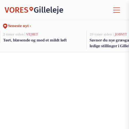
VORES
Gilleleje
Seneste nyt ›
2 timer siden |
VEJRET
20 timer siden |
JOBNYT
Tørt, blæsende og med et mildt løft
Savner du nye græsga
ledige stillinger i Gil