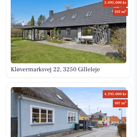
3.495.000 kr
2
102 m
Kløvermarksvej 22, 3250 Gilleleje
4.295.000 kr
2
107 m