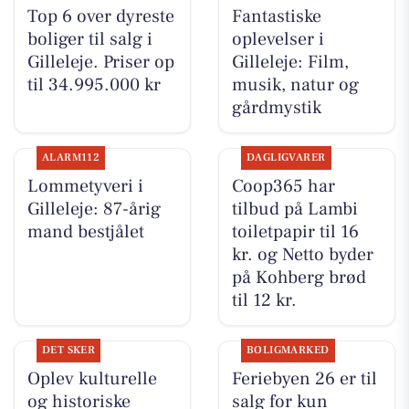
Top 6 over dyreste
Fantastiske
boliger til salg i
oplevelser i
Gilleleje. Priser op
Gilleleje: Film,
til 34.995.000 kr
musik, natur og
gårdmystik
ALARM112
DAGLIGVARER
Lommetyveri i
Coop365 har
Gilleleje: 87-årig
tilbud på Lambi
mand bestjålet
toiletpapir til 16
kr. og Netto byder
på Kohberg brød
til 12 kr.
DET SKER
BOLIGMARKED
Oplev kulturelle
Feriebyen 26 er til
og historiske
salg for kun