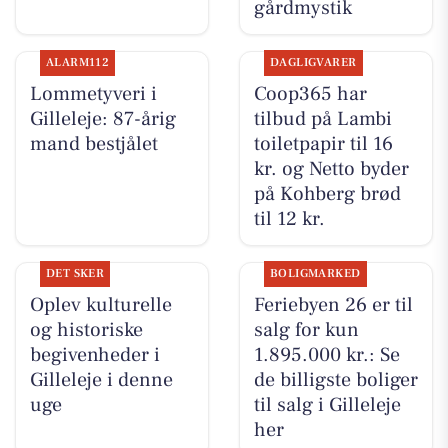
gårdmystik
ALARM112
DAGLIGVARER
Lommetyveri i
Coop365 har
Gilleleje: 87-årig
tilbud på Lambi
mand bestjålet
toiletpapir til 16
kr. og Netto byder
på Kohberg brød
til 12 kr.
DET SKER
BOLIGMARKED
Oplev kulturelle
Feriebyen 26 er til
og historiske
salg for kun
begivenheder i
1.895.000 kr.: Se
Gilleleje i denne
de billigste boliger
uge
til salg i Gilleleje
her