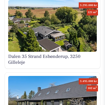
3.295.000 kr
2
121 m
Dalen 35 Strand Esbønderup, 3250
Gilleleje
3.495.000 kr
2
102 m