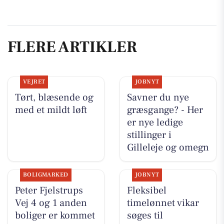
FLERE ARTIKLER
VEJRET
JOBNYT
Tørt, blæsende og
Savner du nye
med et mildt løft
græsgange? - Her
er nye ledige
stillinger i
Gilleleje og omegn
BOLIGMARKED
JOBNYT
Peter Fjelstrups
Fleksibel
Vej 4 og 1 anden
timelønnet vikar
boliger er kommet
søges til