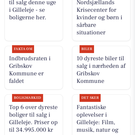
til salg denne uge
Nordsjællands
i Gilleleje - se
Krisecenter for
boligerne her.
kvinder og børn i
sårbare
situationer
FAKTA OM
BILER
Indbrudsraten i
10 dyreste biler til
Gribskov
salg i nærheden af
Kommune er
Gribskov
faldet
Kommune
BOLIGMARKED
DET SKER
Top 6 over dyreste
Fantastiske
boliger til salg i
oplevelser i
Gilleleje. Priser op
Gilleleje: Film,
til 34.995.000 kr
musik, natur og