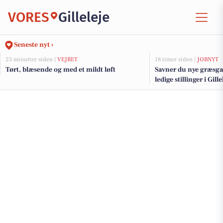
VORES
Gilleleje
Seneste nyt ›
25 minutter siden |
VEJRET
18 timer siden |
JOBNYT
Tørt, blæsende og med et mildt løft
Savner du nye græsga
ledige stillinger i Gil