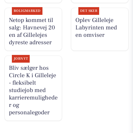
BOLIGMARKED
DET SKER
Netop kommet til
Oplev Gilleleje
salg: Havnevej 20
Labyrinten med
en af Gillelejes
en omviser
dyreste adresser
JOBNYT
Bliv sælger hos
Circle K i Gilleleje
- fleksibelt
studiejob med
karrieremulighede
r og
personalegoder