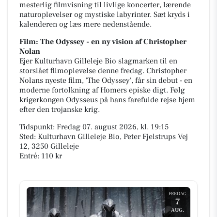
mesterlig filmvisning til livlige koncerter, lærende
naturoplevelser og mystiske labyrinter. Sæt kryds i
kalenderen og læs mere nedenstående.
Film: The Odyssey - en ny vision af Christopher
Nolan
Ejer Kulturhavn Gilleleje Bio slagmarken til en
storslået filmoplevelse denne fredag. Christopher
Nolans nyeste film, 'The Odyssey', får sin debut - en
moderne fortolkning af Homers episke digt. Følg
krigerkongen Odysseus på hans farefulde rejse hjem
efter den trojanske krig.
Tidspunkt: Fredag 07. august 2026, kl. 19:15
Sted: Kulturhavn Gilleleje Bio, Peter Fjelstrups Vej
12, 3250 Gilleleje
Entré: 110 kr
FREDAG
7
AUG.