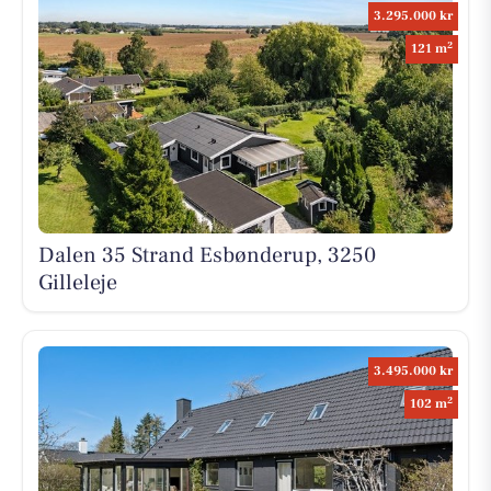
3.295.000 kr
2
121 m
Dalen 35 Strand Esbønderup, 3250
Gilleleje
3.495.000 kr
2
102 m