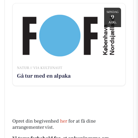
SØNDAG
9
AUG.
NATUR // VIA KULTUNAUT
Gå tur med en alpaka
Opret din begivenhed
her
for at få dine
arrangementer vist.