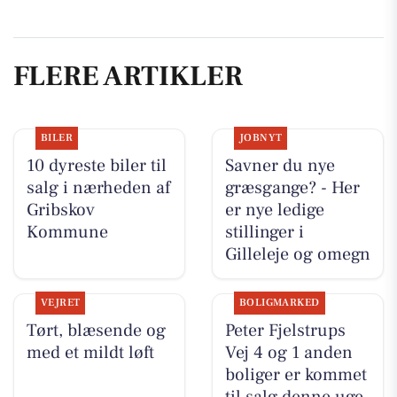
FLERE ARTIKLER
BILER
JOBNYT
10 dyreste biler til
Savner du nye
salg i nærheden af
græsgange? - Her
Gribskov
er nye ledige
Kommune
stillinger i
Gilleleje og omegn
VEJRET
BOLIGMARKED
Tørt, blæsende og
Peter Fjelstrups
med et mildt løft
Vej 4 og 1 anden
boliger er kommet