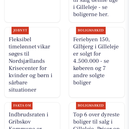
til salg denne uge
i Gilleleje - se
boligerne her.
JOBNYT
BOLIGMARKED
Fleksibel
Feriebyen 150,
timelønnet vikar
Gilbjerg i Gilleleje
søges til
er solgt for
Nordsjællands
4.500.000 - se
Krisecenter for
køberen og 7
kvinder og børn i
andre solgte
sårbare
boliger
situationer
FAKTA OM
BOLIGMARKED
Indbrudsraten i
Top 6 over dyreste
Gribskov
boliger til salg i
Kommune er
Gilleleje. Priser op