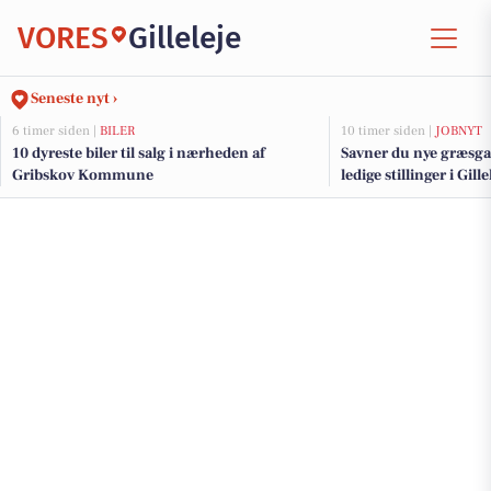
VORES
Gilleleje
Seneste nyt ›
6 timer siden |
BILER
10 timer siden |
JOBNYT
10 dyreste biler til salg i nærheden af
Savner du nye græsga
Gribskov Kommune
ledige stillinger i Gil