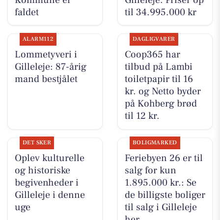
faldet
til 34.995.000 kr
ALARM112
DAGLIGVARER
Lommetyveri i
Coop365 har
Gilleleje: 87-årig
tilbud på Lambi
mand bestjålet
toiletpapir til 16
kr. og Netto byder
på Kohberg brød
til 12 kr.
DET SKER
BOLIGMARKED
Oplev kulturelle
Feriebyen 26 er til
og historiske
salg for kun
begivenheder i
1.895.000 kr.: Se
Gilleleje i denne
de billigste boliger
uge
til salg i Gilleleje
her