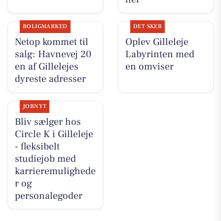
BOLIGMARKED
DET SKER
Netop kommet til
Oplev Gilleleje
salg: Havnevej 20
Labyrinten med
en af Gillelejes
en omviser
dyreste adresser
JOBNYT
Bliv sælger hos
Circle K i Gilleleje
- fleksibelt
studiejob med
karrieremulighede
r og
personalegoder